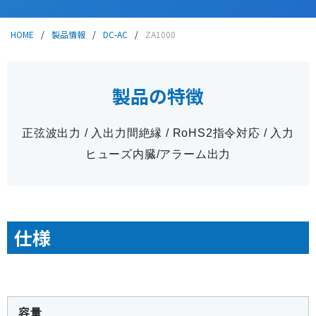
HOME
/
製品情報
/
DC-AC
/
ZA1000
お電話からお問い合わせ
0265-25-4171
製品の特徴
正弦波出力 / 入出力間絶縁 / RoHS2指令対応 / 入力
フォームからお問い合わせ
ヒューズ内臓/アラーム出力
お問い合わせ
仕様
容量