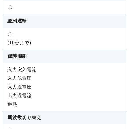
〇
並列運転
〇
(10台まで)
保護機能
入力突入電流
入力低電圧
入力過電圧
出力過電流
過熱
周波数切り替え