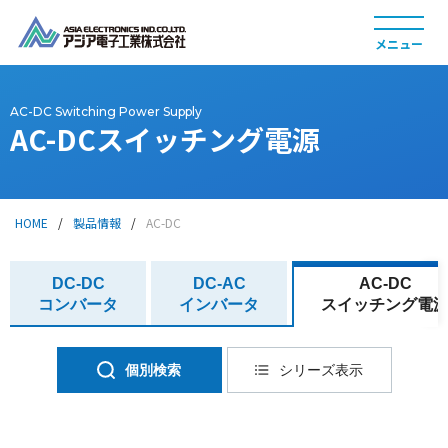
AC-DC Switching Power Supply
AC-DCスイッチング電源
製品情報
HOME
/
製品情報
/
AC-DC
DC-DC
DC-AC
AC-DC
コンバータ
インバータ
スイッチング電
採用情報
個別検索
シリーズ表示