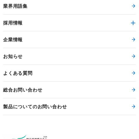
ト
業界用語集
ユニッ
QC200-15W0.8A
QC
24W
200V rms
ト
採用情報
ユニッ
AFC100-5S4A
AFC
20W
100V rms
ト
企業情報
ユニッ
AFC100-12S2A
AFC
24W
100V rms
ト
お知らせ
ユニッ
AFC100-15S1.6A
AFC
24W
100V rms
ト
よくある質問
ユニッ
AFC100-24S1.1A
AFC
26.4W
100V rms
ト
総合お問い合わせ
ユニッ
AFC100-12W1A
AFC
24W
100V rms
製品についてのお問い合わせ
ト
ユニッ
AFC100-15W0.8A
AFC
24W
100V rms
ト
ユニッ
AFC200-5S4A
AFC
20W
200V rms