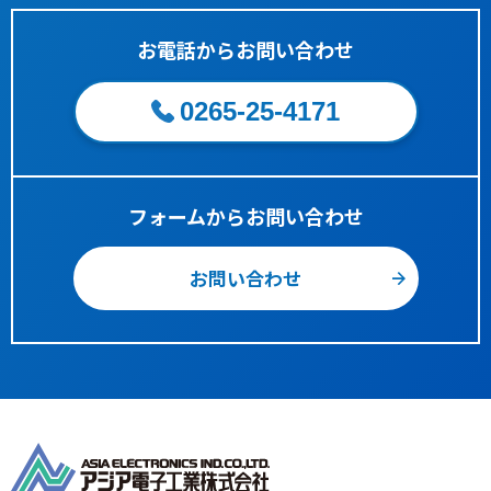
できます。
オンボ
お電話からお問い合わせ
MC100-12S2.6A
MC
31.2W
100V rms
入力電圧（部分一致）
ード
入力した範囲に入力電圧範囲が"一部でも"含まれる製品に絞り込
オンボ
むことができます。
0265-25-4171
MC100-15S2A
MC
30W
100V rms
ード
入力電圧（完全包含）
入力した範囲に入力電圧範囲が"全て"含まれる製品に絞り込むこ
オンボ
MC100-24S1.3A
MC
31.2W
100V rms
ード
とができます。
※入力した範囲全域で動作する製品に絞り込むことができま
フォームからお問い合わせ
ユニッ
す。
QC100-5S3A
QC
15W
100V rms
ト
出力電圧（部分一致）
お問い合わせ
ユニッ
入力した範囲に出力電圧範囲が"一部でも"含まれる製品に絞り込
QC100-12S1.8A
QC
21.6W
100V rms
ト
むことができます。
ユニッ
出力電圧（複数出力）
QC100-15S1.6A
QC
24W
100V rms
ト
複数出力の製品を選択肢の中から指定することができます。
出力電流
ユニッ
QC100-24S1A
QC
24W
100V rms
入力した範囲に定格出力電流が含まれる製品に絞り込むことが
ト
できます。
ユニッ
QC100-5W1.5A
QC
15W
100V rms
タイプ
ト