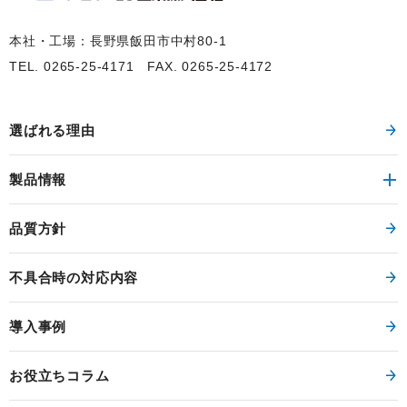
オンボード(基板実装)タイプ
または
ユニットタイプ
を指定する
ユニッ
ことができます。
本社・工場：長野県飯田市中村80-1
QC100-12W0.9A
QC
21.6W
100V rms
ト
TEL. 0265-25-4171
FAX. 0265-25-4172
ユニッ
QC100-15W0.8A
QC
24W
100V rms
ト
選ばれる理由
ユニッ
QC200-5S3A
QC
15W
200V rms
ト
製品情報
ユニッ
QC200-12S1.8A
QC
21.6W
200V rms
ト
品質方針
ユニッ
QC200-15S1.6A
QC
24W
200V rms
ト
不具合時の対応内容
ユニッ
QC200-24S1A
QC
24W
200V rms
ト
導入事例
ユニッ
QC200-5W1.5A
QC
15W
200V rms
ト
お役立ちコラム
ユニッ
QC200-12W0.9A
QC
21.6W
200V rms