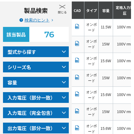
シリー
カタロ
定格入力電
製品検索
型式
CAD
タイプ
容量
ズ名
グ
圧
お電話からお問い合わせ
検索のヒント
オンボ
LC100-3.3S3.5A
LC
11.5W
100V rms
0265-25-4171
ード
76
該当製品
オンボ
LC100-5S3A
LC
15W
100V rms
ード
型式から探す
オンボ
フォームからお問い合わせ
LC100-12S1.3A
LC
15.6W
100V rms
ード
シリーズ名
オンボ
お問い合わせ
LC100-15S1A
LC
15W
100V rms
容量
ード
オンボ
LC100-24S0.65A
LC
15.6W
100V rms
入力電圧（部分一致）
ード
オンボ
入力電圧（完全包含）
LC100-5D1.5A
LC
15W
100V rms
ード
オンボ
出力電圧（部分一致）
LC100-12D0.65A
LC
15.6W
100V rms
ード