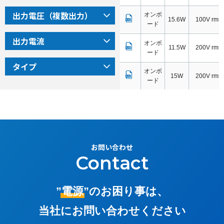
出力電圧（複数出力）
オンボ
LC100-15D0.52A
LC
15.6W
100V rms
ード
出力電流
オンボ
LC200-3.3S3.5A
LC
11.5W
200V rms
ード
タイプ
オンボ
LC200-5S3A
LC
15W
200V rms
ード
▼全ての入力(型式や電圧値など)は半角英数字で行って
オンボ
LC200-12S1.3A
LC
15.6W
200V rms
ください。
ード
▼電圧、電流などの値は、スライドバーまたは直接入力
オンボ
LC200-15S1A
LC
15W
200V rms
のいずれかで行ってください。
ード
お問い合わせ
Contact
オンボ
型式から探す
LC200-24S0.65A
LC
15.6W
200V rms
ード
型式による検索ができます。
オンボ
シリーズ名
”電源”
のお困り事は、
MC100-3.3S7.2A
MC
23.7W
100V rms
ード
シリーズ名による検索ができます。
当社にお問い合わせください
容量
オンボ
MC100-5S6A
MC
30W
100V rms
ード
入力した範囲に定格出力容量が含まれる製品に絞り込むことが