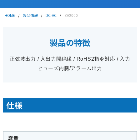
HOME
/
製品情報
/
DC-AC
/
ZA2000
お電話からお問い合わせ
0265-25-4171
製品の特徴
正弦波出力 / 入出力間絶縁 / RoHS2指令対応 / 入力
フォームからお問い合わせ
ヒューズ内臓/アラーム出力
お問い合わせ
仕様
容量