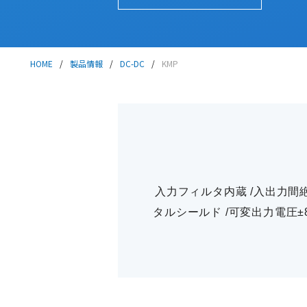
HOME
/
製品情報
/
DC-DC
/
KMP
入力フィルタ内蔵 /入出力間絶縁
タルシールド /可変出力電圧±