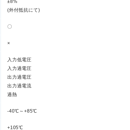
±8%
(外付抵抗にて)
〇
×
入力低電圧
入力過電圧
出力過電圧
出力過電流
過熱
-40℃～+85℃
+105℃