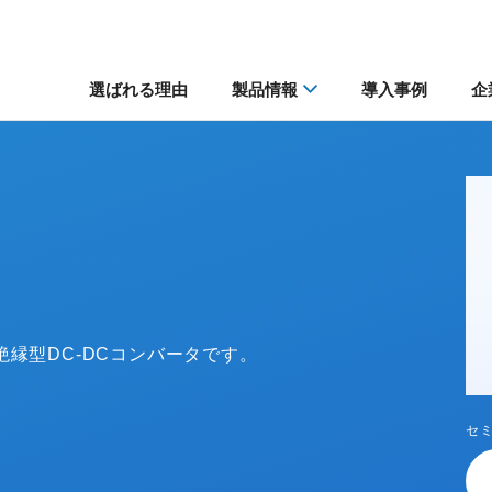
選ばれる理由
製品情報
導入事例
企
縁型DC-DCコンバータです。
セ