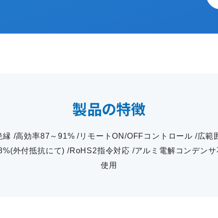
製品の特徴
 /高効率87～91% /リモートON/OFFコントロール /広範
8%(外付抵抗にて) /RoHS2指令対応 /アルミ電解コンデン
使用