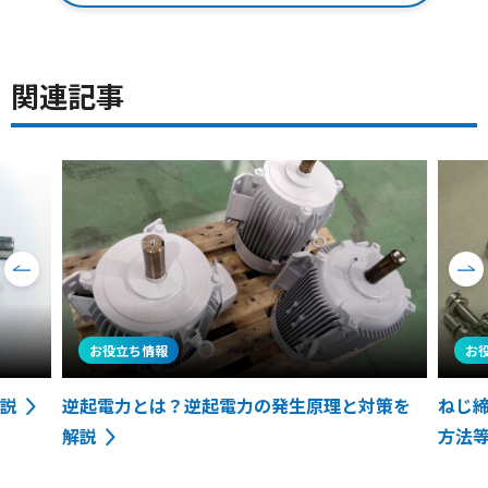
関連記事
Pre
Nex
viou
t
s
お役立ち情報
お
説
逆起電力とは？逆起電力の発生原理と対策を
ねじ
解説
方法