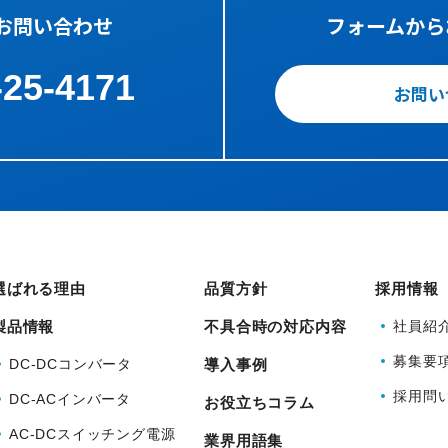
お問い合わせ
フォームから
-25-4171
お問い
選ばれる理由
品質方針
採用情報
製品情報
不具合時の対応内容
社員紹
募集要
DC-DCコンバータ
導入事例
採用問
DC-ACインバータ
お役立ちコラム
AC-DCスイッチング電源
業界用語集