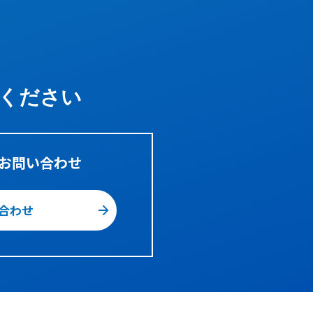
000VA
36V
27V
~
54V
100V rms
000VA
48V
36V
~
76V
100V rms
000VA
96V
72V
~
144V
100V rms
ください
000VA
24V
18V
~
36V
100V rms
000VA
36V
27V
~
54V
100V rms
お問い合わせ
000VA
48V
36V
~
76V
100V rms
000VA
96V
72V
~
144V
100V rms
合わせ
000VA
48V
36V
~
76V
100V rms
000VA
96V
72V
~
144V
100V rms
000VA
144V
108V
~
216V
100V rms