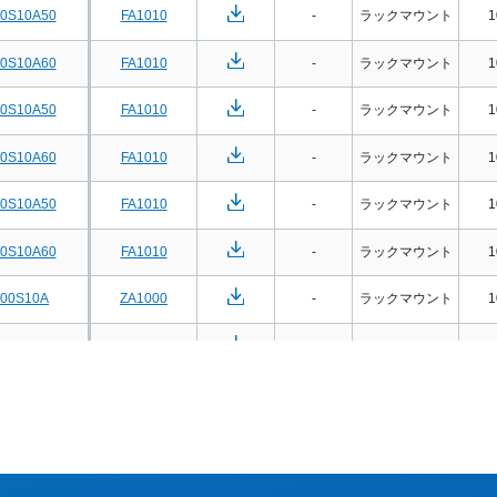
00S10A50
FA1010
-
ラックマウント
1
00S10A60
FA1010
-
ラックマウント
1
入力(型式や電圧値など)は半角英数字で行ってください。
00S10A50
FA1010
-
ラックマウント
1
電流などの値は、スライドバーまたは直接入力のいずれかで行って
00S10A60
FA1010
-
ラックマウント
1
す
型式による検索ができます。
00S10A50
FA1010
-
ラックマウント
1
シリーズ名による検索ができます。
00S10A60
FA1010
-
ラックマウント
1
入力した範囲に定格出力容量が含まれる製品に絞り込むことがで
部分一致）
入力した範囲に入力電圧範囲が"一部でも"含まれる製品に絞り込
100S10A
ZA1000
-
ラックマウント
1
完全包含）
入力した範囲に入力電圧範囲が"全て"含まれる製品に絞り込むこ
※入力した範囲全域で動作する製品に絞り込むことができます。
100S10A
ZA1000
-
ラックマウント
1
部分一致）
入力した範囲に出力電圧範囲が"一部でも"含まれる製品に絞り込
100S10A
ZA1000
-
ラックマウント
1
入力した範囲に定格出力電流が含まれる製品に絞り込むことがで
100S10A
ZA1000
-
ラックマウント
1
ラックマウントタイプ
または
ユニットタイプ
を指定することがで
100S10A
BA1000
-
ラックマウント
1